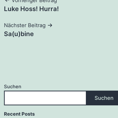
Beitragsnavigation
Vorheriger Beitrag
Luke Hoss! Hurra!
Nächster Beitrag
Sa(u)bine
Suchen
Suchen
Recent Posts